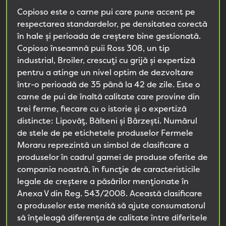
Copioso este o carne pui care pune accent pe
respectarea standardelor, pe densitatea corectă
în hale și perioada de creștere bine gestionată.
Copioso înseamnă puii Ross 308, un tip
industrial, Broiler, crescuți cu grijă și expertiză
pentru a atinge un nivel optim de dezvoltare
într-o perioadă de 35 până la 42 de zile. Este o
carne de pui de înaltă calitate care provine din
trei ferme, fiecare cu o istorie și o expertiză
distincte: Lipovăț, Bălteni și Bârzești. Numărul
de stele de pe etichetele produselor Fermele
Moraru reprezintă un simbol de clasificare a
produselor în cadrul gamei de produse oferite de
compania noastră, în funcție de caracteristicile
legale de creștere a păsărilor menționate în
Anexa V din Reg. 543/2008. Această clasificare
a produselor este menită să ajute consumatorul
să înțeleagă diferența de calitate între diferitele