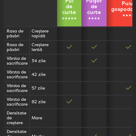
Pui
Puișor
Puiul
de
de
gospodar
curte
curte
★★★★
★★★★★
★★★★
Rasa de
Creștere
păsări
rapidă
Rasa de
Creștere
păsări
lentă
Vârsta de
34 zile
sacrificare
Vârsta de
42 zile
sacrificare
Vârsta de
57 zile
sacrificare
Vârsta de
82 zile
sacrificare
Densitate
de
Mare
creștere
Densitate