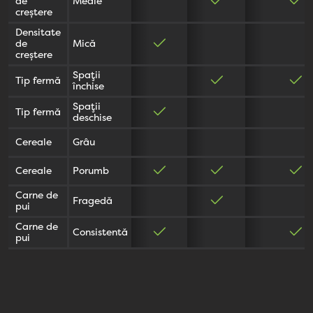
de
Medie
creștere
Densitate
de
Mică
creștere
Spații
Tip fermă
închise
Spații
Tip fermă
deschise
Cereale
Grâu
Cereale
Porumb
Carne de
Fragedă
pui
Carne de
Consistentă
pui