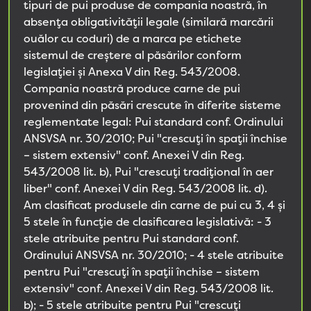
tipuri de pui produse de compania noastră, în
absența obligativității legale (similară marcării
ouălor cu coduri) de a marca pe etichete
sistemul de creștere al păsărilor conform
legislației și Anexa V din Reg. 543/2008.
Compania noastră produce carne de pui
provenind din păsări crescute în diferite sisteme
reglementate legal: Pui standard conf. Ordinului
ANSVSA nr. 30/2010; Pui "crescuți în spații închise
– sistem extensiv" conf. Anexei V din Reg.
543/2008 lit. b), Pui "crescuți tradițional în aer
liber" conf. Anexei V din Reg. 543/2008 lit. d).
Am clasificat produsele din carne de pui cu 3, 4 și
5 stele în funcție de clasificarea legislativă: - 3
stele atribuite pentru Pui standard conf.
Ordinului ANSVSA nr. 30/2010; - 4 stele atribuite
pentru Pui "crescuți în spații închise – sistem
extensiv" conf. Anexei V din Reg. 543/2008 lit.
b); - 5 stele atribuite pentru Pui "crescuți